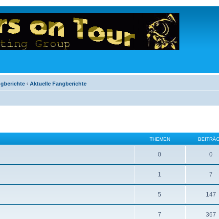
ngberichte
‹
Aktuelle Fangberichte
THEMEN
BEITRÄ
0
0
1
7
5
147
7
367