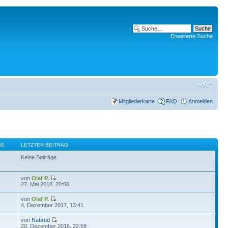
Erweiterte Suche
Mitgliederkarte
FAQ
Anmelden
GE
LETZTER BEITRAG
Keine Beiträge
von
Olaf P.
27. Mai 2018, 20:00
von
Olaf P.
4. Dezember 2017, 13:41
von
Nabrud
20. Dezember 2016, 22:58