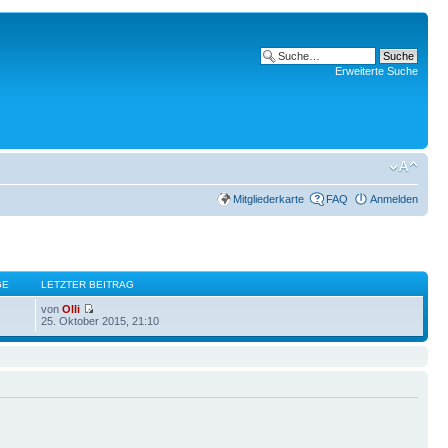
Erweiterte Suche
Mitgliederkarte
FAQ
Anmelden
GE
LETZTER BEITRAG
von
Olli
25. Oktober 2015, 21:10