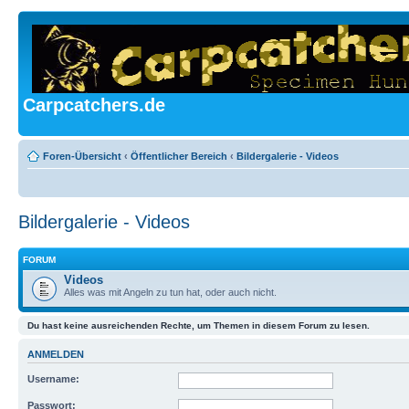
Carpcatchers.de
Foren-Übersicht
‹
Öffentlicher Bereich
‹
Bildergalerie - Videos
Bildergalerie - Videos
FORUM
Videos
Alles was mit Angeln zu tun hat, oder auch nicht.
Du hast keine ausreichenden Rechte, um Themen in diesem Forum zu lesen.
ANMELDEN
Username:
Passwort: