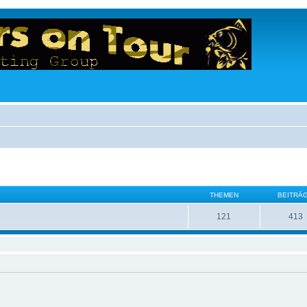
THEMEN
BEITRÄ
121
413